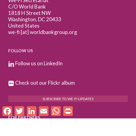
We-Fi Secretariat
C/O World Bank
1818 H Street NW
Washington, DC 20433
United States
we-fi [at] worldbankgroup.org
FOLLOW US
Follow us on LinkedIn
Check out our Flickr album
SUBSCRIBE TO WE-FI UPDATES
Facebook
Twitter
LinkedIn
Email
WhatsApp
Print
FOR PARTNERS
Log In