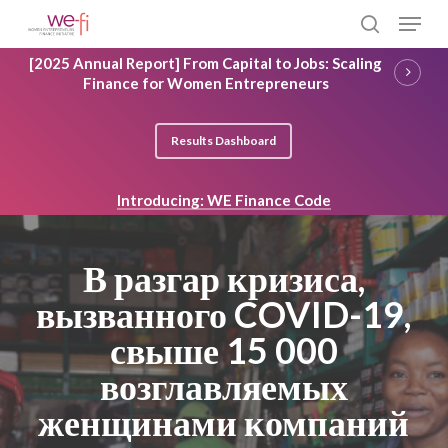
Skip
Menu
to
search
main
Close
[2025 Annual Report] From Capital to Jobs: Scaling
content
Menu
Finance for Women Entrepreneurs
Results Dashboard
Introducing: WE Finance Code
В разгар кризиса,
вызванного COVID-19,
свыше 15 000
возглавляемых
женщинами компаний