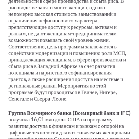
деятельности в сфере производства и сбыта риса. В
рисоводстве занято много женщин, однако
непомерно высокая стоимость заимствований и
ограничения нефинансового характера,
препятствующие доступу к ресурсам, активам и
рынкам, не дают женщинам-предпринимателям
возможности повышать свой уровень жизни.
Соответственно, цель программы заключается в
содействии модернизации и повышению роли МСП,
принадлежащих женщинам, в сфере производства и
сбыта риса в Западной Африке за счет развития
потенциала и паритетного софинансирования
грантов, а также расширения доступа на местные и
региональные рынки. Мероприятия по этой
программе будут проводиться в Гвинее, Нигере,
Сенегале и Сьерра-Леоне.
Группа Всемирного банка (Всемирный банк и
IFC
)
получила 16,01 млн долл. США на программу
развития доступа к финансам и рынкам с опорой на
цифровые технологии для возглавляемых женщинами
компаний в регионе Сахель и во всем мире, а также на