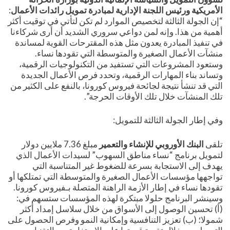
الأمريكية ورئيس اللجنة الإدارية لمبادرة تمويل رائدات الأعمال
:
“إن الجولة الثالثة لتخصيص الموارد لم تكن لتأتي في توقيت أكثر
أهمية من هذا. وإنه لمن دواعي سروري الشديد أن أرى شركاءنا
في تنفيذ المبادرة يعدون مثل هذه المقترحات القوية لمساندة
منشآت الأعمال الصغيرة والمتوسطة التي تقودها نساء.
وستعود المشروعات التي تستفيد من التكنولوجيات الرقمية،
وتساند بناء المهارات الرقمية، وتحدد فرص الأعمال الجديدة
التي قد تنشأ نتيجة لجائحة فيروس كورونا، بالنفع على الكثير من
تلك المنشآت خلال تلك الأوقات الحرجة”.
وفي إطار الجولة الثالثة للتمويل:
تلقى
البنك الأوروبي للإنشاء والتعمير
مبلغ 7.36 ملايين دولار
لتمويل برنامج “نساء مناطق السهوب” لسيدات الأعمال الذي
يهدف إلى الاستجابة بسرعة للضغوط غير المتناسبة التي
تواجهها مؤسسات الأعمال الصغيرة والمتوسطة التي تمتلكها أو
تقودها نساء في إطار الأزمة الراهنة المتصلة بـفيروس كورونا.
وسينشر البرنامج حلولا مبتكرة لهذه المؤسسات ستسهم في:
(أ) تحسين الوصول إلى الأسواق من خلال سلاسل إمداد أكثر
شمولا؛ (ب) تعزيز التنافسية وإمكانية النمو وفرص الحصول على