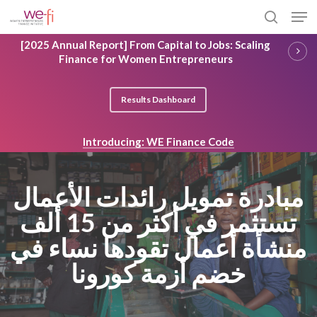
Skip
Men
to
search
main
Close
[2025 Annual Report] From Capital to Jobs: Scaling
content
Menu
Finance for Women Entrepreneurs
Results Dashboard
Introducing: WE Finance Code
مبادرة تمويل رائدات الأعمال
تستثمر في أكثر من 15 ألف
منشأة أعمال تقودها نساء في
خضم أزمة كورونا