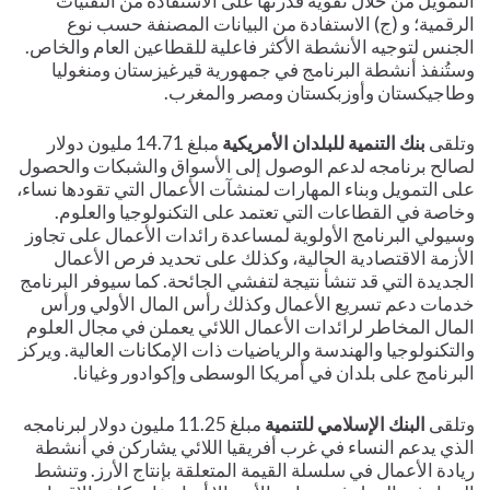
التمويل من خلال تقوية قدرتها على الاستفادة من التقنيات
الرقمية؛ و (ج) الاستفادة من البيانات المصنفة حسب نوع
الجنس لتوجيه الأنشطة الأكثر فاعلية للقطاعين العام والخاص.
وستُنفذ أنشطة البرنامج في جمهورية قيرغيزستان ومنغوليا
وطاجيكستان وأوزبكستان ومصر والمغرب.
وتلقى
بنك التنمية للبلدان الأمريكية
مبلغ 14.71 مليون دولار
لصالح برنامجه لدعم الوصول إلى الأسواق والشبكات والحصول
على التمويل وبناء المهارات لمنشآت الأعمال التي تقودها نساء،
وخاصة في القطاعات التي تعتمد على التكنولوجيا والعلوم.
وسيولي البرنامج الأولوية لمساعدة رائدات الأعمال على تجاوز
الأزمة الاقتصادية الحالية، وكذلك على تحديد فرص الأعمال
الجديدة التي قد تنشأ نتيجة لتفشي الجائحة. كما سيوفر البرنامج
خدمات دعم تسريع الأعمال وكذلك رأس المال الأولي ورأس
المال المخاطر لرائدات الأعمال اللائي يعملن في مجال العلوم
والتكنولوجيا والهندسة والرياضيات ذات الإمكانات العالية. ويركز
البرنامج على بلدان في أمريكا الوسطى وإكوادور وغيانا.
وتلقى
البنك الإسلامي للتنمية
مبلغ 11.25 مليون دولار لبرنامجه
الذي يدعم النساء في غرب أفريقيا اللائي يشاركن في أنشطة
ريادة الأعمال في سلسلة القيمة المتعلقة بإنتاج الأرز. وتنشط