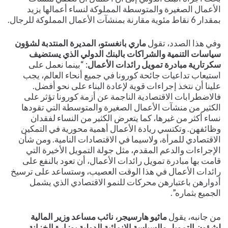
الأعمال الصغيرة والمتوسطة المملوكة لنساء أعمالها يزيد
بمقدار 6 نقاط مئوية مقارنة بمنشآت الأعمال المملوكة للرجال.
وفي هذا الصدد، تقول
ماري بانغستو، المديرة المنتدبة لشؤون
سياسات التنمية والشراكات بالبنك الدولي الذي يستضيف
سكرتارية مبادرة تمويل رائدات الأعمال
: “بينما نعمل على
استيعاب تداعيات جائحة كورونا في جميع أنحاء العالم، يجب
علينا أن نتخذ إجراءات قوية لإعادة البناء على نحو أفضل.
فالاضطرابات الاقتصادية الناجمة عن أزمة كورونا تؤثر على
الكثير من منشآت الأعمال الصغيرة والمتوسطة التي تقودها
نساء أكثر من غيرها، كما يتعرض الكثير من النساء لفقدان
وظائفهن. وتكتسي ريادة الأعمال أهمية محورية في التمكين
الاقتصادي للمرأة، ولاسيما في الاقتصادات النامية. ومن شأن
الإجراءات والدعم المقدم، مثل جولة التمويل الأخيرة التي
قامت بها مبادرة تمويل رائدات الأعمال، أن تعود بالنفع على
رائدات الأعمال في هذا الوقت العصيب، وستساعد على ترسيخ
أدوارهن باعتبارهن محركات للنمو الاقتصادي الذي يشمل
الجميع بثماره”.
من جانبه، يقول
ماثيو هارسيجر، نائب مساعد وزير المالية
لشؤون التمويل والسياسة الإنمائية الدولية بوزارة الخزانة