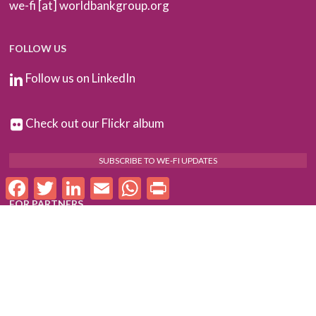
we-fi [at] worldbankgroup.org
FOLLOW US
Follow us on LinkedIn
Check out our Flickr album
SUBSCRIBE TO WE-FI UPDATES
Facebook
Twitter
LinkedIn
Email
WhatsApp
Print
FOR PARTNERS
Log In