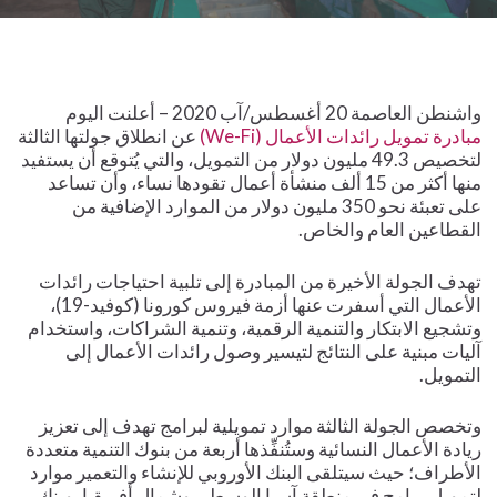
واشنطن العاصمة 20 أغسطس/آب 2020 – أعلنت اليوم
مبادرة تمويل رائدات الأعمال (We-Fi)
عن انطلاق جولتها الثالثة
لتخصيص 49.3 مليون دولار من التمويل، والتي يُتوقع أن يستفيد
منها أكثر من 15 ألف منشأة أعمال تقودها نساء، وأن تساعد
على تعبئة نحو 350 مليون دولار من الموارد الإضافية من
القطاعين العام والخاص.
تهدف الجولة الأخيرة من المبادرة إلى تلبية احتياجات رائدات
الأعمال التي أسفرت عنها أزمة فيروس كورونا (كوفيد-19)،
وتشجيع الابتكار والتنمية الرقمية، وتنمية الشراكات، واستخدام
آليات مبنية على النتائج لتيسير وصول رائدات الأعمال إلى
التمويل.
وتخصص الجولة الثالثة موارد تمويلية لبرامج تهدف إلى تعزيز
ريادة الأعمال النسائية وستُنفِّذها أربعة من بنوك التنمية متعددة
الأطراف؛ حيث سيتلقى البنك الأوروبي للإنشاء والتعمير موارد
لتمويل برامج في منطقة آسيا الوسطى وشمال أفريقيا، وبنك