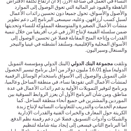
النساء في العمل في صناعة الأرز، إلا أن ارتفاع تكلفة الاقتراض
الباهظة والقيود غير المالية التي تعوق الوصول إلى الموارد
والأصول والأسواق، تحول جميعا دون تحسين رائدات الأعمال
لسبل كسب أرزاقهن. وعليه، سيسعى البرنامج إلى دعم تطوير
منشآت الأعمال الصغيرة والمتوسطة المملوكة للنساء وتحديثها
ضمن سلسلة القيمة لإنتاج الأرز في غرب أفريقيا من خلال تنمية
القدرات وإتاحة المنح المقابلة فضلا عن تحسين الوصول إلى
الأسواق المحلية والإقليمية. وستُنفذ أنشطته في غينيا والنيجر
والسنغال وسيراليون.
وتلقت
مجموعة البنك الدولي
(البنك الدولي ومؤسسة التمويل
الدولية) مبلغ 16.01 مليون دولار من أجل برنامج تيسير الحصول
على التمويل والوصول إلى الأسواق باستخدام الوسائل الرقمية
لمنشآت الأعمال التي تقودها نساء، في منطقة الساحل وعالميا،
وبرنامج لتوفير التمويلات الأولية يدعم رائدات الأعمال في عدة
مناطق. ومن شأن البرنامج الأول أن يعزز الروابط السوقية بين
الموردين والمشترين في جميع أنحاء منطقة الساحل. كما
سيقدم الخدمات والتدريب للتعاونيات النسائية لإنتاج زبدة
الكريتة حول المعارف والخبرات الفنية والقدرات الإدارية
والشبكات وأدوات التسويق، فضلا عن دعم رقمنة نظم الدفع.
أما البرنامج الثاني فيسعى إلى إيجاد بيئة شاملة لتنظيم
المشاريع، وسد الثغرات في التمويل، ويساعد في بناء المهارات