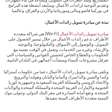
وتقديم التوجيه لرائدات الأعمال. وستُنفذ أنشطة هذه البرامج
في بوركينا فاصو ومالي وموريتانيا والأردن والعراق، وعالميا.
نبذة عن مبادرة تمويل رائدات الأعمال:
مبادرة تمويل رائدات الأعمال
(We-Fi) هي شراكة متعددة
الأطراف تدعم رائدات الأعمال من خلال تيسير الحصول على
التمويل، والوصول إلى الأسواق، والتكنولوجيا، والتوجيه
والإرشاد، وغيره من الخدمات، وتعمل في الوقت نفسه مع
الحكومات والقطاع الخاص لتحسين القوانين والسياسات التي
تعرقل مشروعات النساء ومنشآت أعمالهن في البلدان النامية.
وتلقى مبادرة تمويل رائدات الأعمال دعما من حكومات أستراليا
وكندا والصين والدانمرك وألمانيا واليابان وهولندا والنرويج
والاتحاد الروسي والمملكة العربية السعودية وجمهورية كوريا
الجنوبية والإمارات العربية المتحدة والمملكة المتحدة والولايات
المتحدة
.
وتقع أمانة المبادرة في مقر البنك الدولي، وتتولى بنوك
التنمية متعددة الأطراف الستة تنفيذها
.