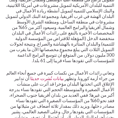
التنمية للبلدان الأمريكية لتمويل مشروعات في أمريكا اللاتينية،
والبنك الإسلامي للتنمية لتمويل أنشطة ريادة الأعمال في
البلدان الهشة في غرب أفريقيا، ومجموعة البنك الدولي لتمويل
مشروعات في منطقة الساحل، ومنطقة الشرق الأوسط
وشمال أفريقيا والبرامج العالمية. وسيعود أكثر من 65% من
المخصصات الأخيرة بالنفع على رائدات الأعمال في البلدان
منخفضة الدخل (المؤهلة للاقتراض من المؤسسة الدولية
للتنمية) والبلدان المتأثرة بالهشاشة والصراع. ونتيجة لجولات
التمويل الثلاث التي يبلغ مجموع مخصصاتها الآن ما يقرب من
300 مليون دولار، من المتوقع أن تتوسع البرامج الداعمة
للمؤسسات التي تقودها نساء قريبا إلى 61 بلدا.
وتعاني رائدات الأعمال من نكسات كبيرة في جميع أنحاء العالم
من جراء أزمة كورونا. وتظهر
بيانات نُشرت حديثا
أن تدابير
الإغلاق التي اتخذتها البلدان مؤخرا قد أثرت على منشآت
الأعمال الصغيرة والمتوسطة الحجم التي تقودها نساء بدرجة
أكبر من غيرها؛ ففي العديد من بلدان أفريقيا جنوب الصحراء،
فقد نحو 60% من المؤسسات الصغيرة التي تقودها نساء
مصادر دخلها، ويزيد ذلك بمقدار ثلاثة أضعاف عن مثيلاتها من
المؤسسات التي يقودها رجال. وعلى الصعيد العالمي، يشير
بحث أجراه البنك الدولي إلى أن احتمال أن تصفي منشآت